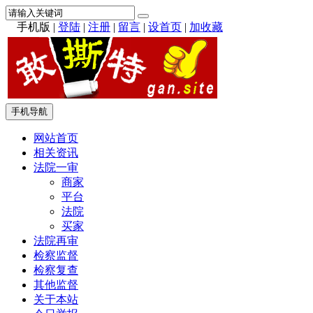
手机版
|
登陆
|
注册
|
留言
|
设首页
|
加收藏
手机导航
网站首页
相关资讯
法院一审
商家
平台
法院
买家
法院再审
检察监督
检察复查
其他监督
关于本站