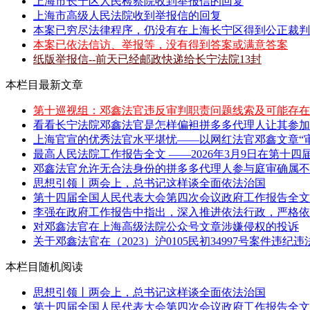
上海市长宁区人民检察院收到举报信的回复
上海市高级人民法院收到举报信的回复
本案已穷尽法律程序，仍没有在上海长宁区得到公正裁判
本案已依法信访、举报等，没有得到答案或满意答案
纸版举报信--前天已经邮政快递给长宁法院13封
本栏目最新文章
第十巡视组：邓鑫法官违反审判职责问题线索及可能存在
看看长宁法院邓鑫法官是怎样偏袒拼多多代理人让其参加
上海官宣的优秀法官水平堪忧——以网红法官邓鑫文章“审
最高人民法院工作报告全文 ——2026年3月9日在第十四届
邓鑫法官允许无合法身份的拼多多代理人参与庭审确属不当
思想引领丨两会上，总书记这样谈全面依法治国
第十四届全国人民代表大会第四次会议政府工作报告全文 
李强在政府工作报告中指出，深入推进依法行政，严格依照
对邓鑫法官在上海高级法院公众号文章涉嫌侵权的投诉
关于邓鑫法官在（2023）沪0105民初34997号案件违纪
本栏目随机阅读
思想引领丨两会上，总书记这样谈全面依法治国
第十四届全国人民代表大会第四次会议政府工作报告全文 