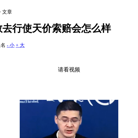
> 文章
敢去行使天价索赔会怎么样
佚名
- 小
+ 大
请看视频