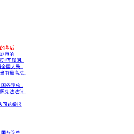
的幕后
庭审的
理互联网..
全国人民..
有最高法..
国务院总..
宪法法律..
违法问题举报
国务院总..