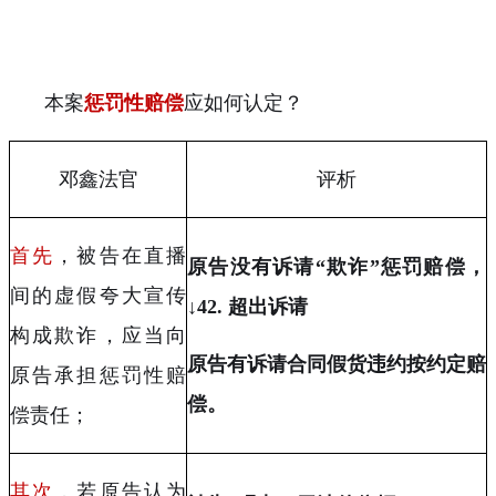
本案
惩罚性赔偿
应如何认定？
邓鑫法官
评析
首先
，被告在直播
原告没有诉请“欺诈”惩罚赔偿，
间的虚假夸大宣传
↓
42.
超出诉请
构成欺诈，应当向
原告有诉请合同假货违约按约定赔
原告承担惩罚性赔
偿。
偿责任；
其次
，若原告认为