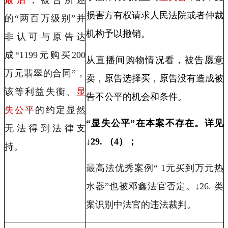
损害方有权请求人民法院或者仲裁
的“两百万级别”并
机构予以
撤销
。
非认可与原告达
成“
1199
元购买
200
从直播间购物情况看，被告愿意
万元翡翠的合同”，
卖，原告选择买，原告没有造成被
该等利益失衡、
显
告不公平的机会和条件。
失公平
的约定显然
“
显失公平
”
在本案不存在。详见
无法得到法律支
↓
29.
（
4
）；
持。
最高法优秀案例
“ 1
元买到万元热
水器
”
也被邓鑫法官否定。
↓26.
类
案识别中法官的违法裁判。