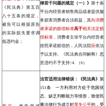
律若干问题的规定（一）》
第十条
《民法典》第五百
平台内经营者销售商品或者提供服
八十五条的规定，
务损害消费者合法权益，其
向消费
被告可以根据原告
者承诺的赔偿标准
高于
相关法定赔
的实际损失要求调
偿标准，
消费者主张平台内经营者
低违约金；
按照承诺赔偿的，人民法院
应
依法
予以支持。《民法典合同解释》恶
意违约不予支持↑
4.
（
6
）
法官适用法律错误：《民法典》
第
151
条 一方利用对方处于危困状
态、缺乏判断能力等情形，致使民
事法律行为成立时
显失公平
的，受
最后
，被告所述