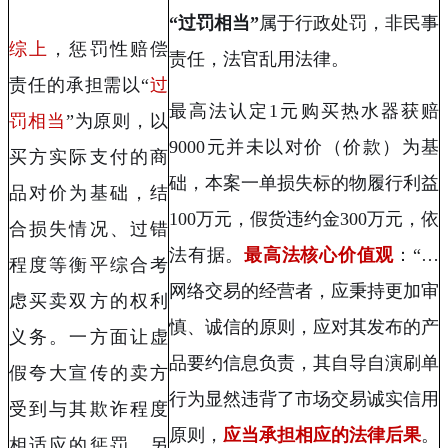
“过罚相当”
属于行政处罚，非民事
综上
，惩罚性赔偿
责任，法官乱用法律。
责任的承担需以“
过
最高法认定
1
元购买热水器获赔
罚相当
”为原则，以
9000
元并未以对价（价款）为基
买方实际支付的商
础，本案一单损失标的物履行利益
品对价为基础，结
100
万元，假货违约金
300
万元，依
合损失情况、
过错
法有据。
最高法核心价值观
：“
…
程度
等衡平综合考
网络交易的经营者，应秉持更加审
虑买卖双方的权利
慎、诚信的原则，应对其发布的产
义务。一方面让虚
品要约信息负责，其自导自演刷单
假夸大宣传的卖方
行为显然违背了市场交易诚实信用
受到与其欺诈程度
原则，
应当承担相应的法律后果
。
相适应的惩罚，另