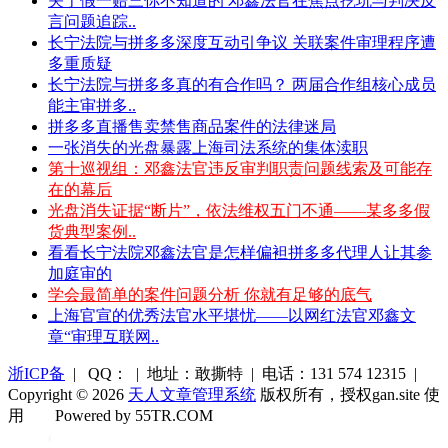
关于假一赔三你不知道的 邓鑫法官在焦点挖坑与判决反
言问题追踪..
长宁法院与拼多多深度互动引争议 关联案件审理程序遭
多重质疑
长宁法院与拼多多真的有合作吗？ 两届合作组核心成员
能主审拼多..
拼多多直播售卖禁售商品案件的法律迷局
一张消失的光盘暴露上海司法系统的集体渎职
第十巡视组：邓鑫法官违反审判职责问题线索及可能存
在的幕后
光盘消失证据“断片”，依法维权五门不通——某多多假
货典型案例..
看看长宁法院邓鑫法官是怎样偏袒拼多多代理人让其参
加庭审的
学会最简单的案件问题分析 你就有足够的底气
上海官宣的优秀法官水平堪忧——以网红法官邓鑫文
章“审理互联网..
浙ICP备
| QQ： | 地址：敢撕特 | 电话：131 574 12315 |
Copyright © 2026
天人文章管理系统
版权所有，授权gan.site 使
用
Powered by 55TR.COM
OK