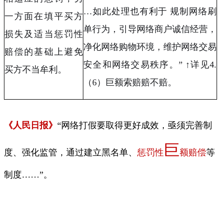
…
如此处理也有利于 规制网络刷
一方面在填平买方
单行为，引导网络商户诚信经营，
损失及适当惩罚性
净化网络购物环境，维护网络交易
赔偿的基础上避免
安全和网络交易秩序。
”
↑详见
4.
买方不当牟利。
（
6
）巨额索赔赔不赔。
《人民日报》
“网络打假要取得更好成效，亟须完善制
巨
度、强化监管，通过建立黑名单、
惩罚性
额赔偿
等
制度
……
”。