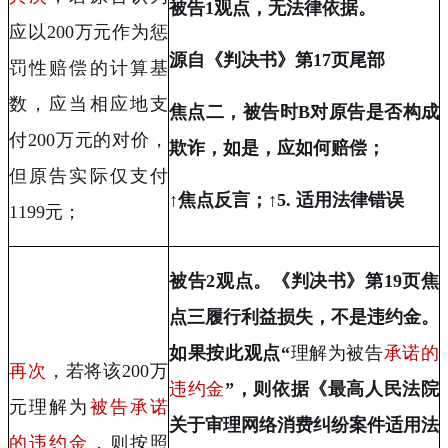
被告
1
观点，无法律依据。
应以
200
万元作为惩
源自《判决书》第
17
页尾部
罚性赔偿的计算基
数，应当相应地支
焦点二，被告时
B
对原告是否构成
付
200
万元的对价
，
欺诈，如是，应如何赔偿；
但原告实际仅支付
↑焦点反言；↑
5.
适用法律错误
1199
元；
被告
2
观点。《判决书》第
19
页焦
点三履行利益损失，不是违约金。
如果按此观点“
理解为被告
承诺的
再次
，若将该
200
万
违约金
”，则依据《最高人民法院
元
理解为
被告承诺
关于审理网络消费纠纷案件适用法
的违约金
，则按照