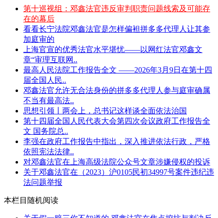
第十巡视组：邓鑫法官违反审判职责问题线索及可能存
在的幕后
看看长宁法院邓鑫法官是怎样偏袒拼多多代理人让其参
加庭审的
上海官宣的优秀法官水平堪忧——以网红法官邓鑫文
章“审理互联网..
最高人民法院工作报告全文 ——2026年3月9日在第十四
届全国人民..
邓鑫法官允许无合法身份的拼多多代理人参与庭审确属
不当有最高法..
思想引领丨两会上，总书记这样谈全面依法治国
第十四届全国人民代表大会第四次会议政府工作报告全
文 国务院总..
李强在政府工作报告中指出，深入推进依法行政，严格
依照宪法法律..
对邓鑫法官在上海高级法院公众号文章涉嫌侵权的投诉
关于邓鑫法官在（2023）沪0105民初34997号案件违纪违
法问题举报
本栏目随机阅读