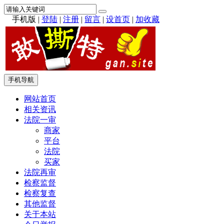
手机版
|
登陆
|
注册
|
留言
|
设首页
|
加收藏
手机导航
网站首页
相关资讯
法院一审
商家
平台
法院
买家
法院再审
检察监督
检察复查
其他监督
关于本站