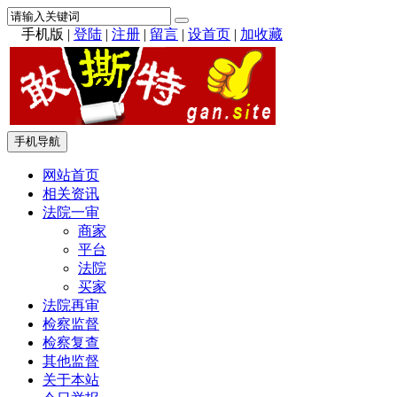
手机版
|
登陆
|
注册
|
留言
|
设首页
|
加收藏
手机导航
网站首页
相关资讯
法院一审
商家
平台
法院
买家
法院再审
检察监督
检察复查
其他监督
关于本站