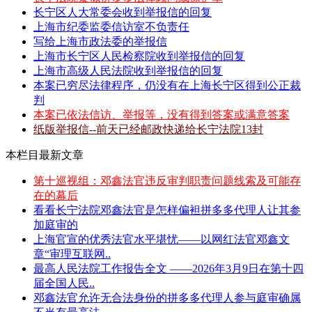
长宁区人大常委会收到举报信的回复
上海市纪委监委信访室不负责任
写给上海市政法委的举报信
上海市长宁区人民检察院收到举报信的回复
上海市高级人民法院收到举报信的回复
本案已穷尽法律程序，仍没有在上海长宁区得到公正裁
判
本案已依法信访、举报等，没有得到答案或满意答案
纸版举报信--前天已经邮政快递给长宁法院13封
本栏目最新文章
第十巡视组：邓鑫法官违反审判职责问题线索及可能存
在的幕后
看看长宁法院邓鑫法官是怎样偏袒拼多多代理人让其参
加庭审的
上海官宣的优秀法官水平堪忧——以网红法官邓鑫文
章“审理互联网..
最高人民法院工作报告全文 ——2026年3月9日在第十四
届全国人民..
邓鑫法官允许无合法身份的拼多多代理人参与庭审确属