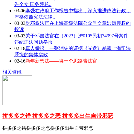
告全文 国务院总..
03-06
李强在政府工作报告中指出，深入推进依法行政，
严格依照宪法法律..
03-03
对邓鑫法官在上海高级法院公众号文章涉嫌侵权的
投诉
03-03
关于邓鑫法官在（2023）沪0105民初34997号案件
违纪违法问题举报
02-18
真人举报：一张消失的证据《光盘》暴露上海司法
系统的集体腐败
02-16
新年新想法——换一个思路告法官
相关资讯
拼多多之错 拼多多之恶 拼多多出生自带邪恶
拼多多之错拼多多之恶拼多多出生自带邪恶