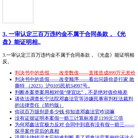
3. 一审认定三百万违约金不属于合同条款，《光
盘》能证明相..
3.一审认定三百万违约金不属于合同条款，《光盘》能证明相
反。
判决书中的造假——改变数值——直接造成899万元差价
判决书中的造假——改变顺序——看出问题你是行家 敢
撕特 （2023）沪0105民初34997号..
判断本案类案用相对值“便宜比”，不是绝对值价格差
请依法调查长宁法院邓鑫法官等涉嫌民事审判枉法裁判
的法律责任（简约版）
你说百万级别是多少钱 你知道邓鑫法官咋说嘛
没有证据证明本案假一赔三计算标准是1199元三倍
为何邓鑫法官极力反对 合同中到底有没有假一赔三——
探寻案件背后的真相
适用法律错误本应较难判断 看了邓鑫法官案例你还这么