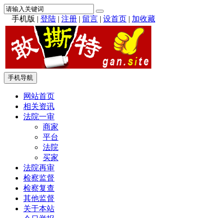
手机版
|
登陆
|
注册
|
留言
|
设首页
|
加收藏
手机导航
网站首页
相关资讯
法院一审
商家
平台
法院
买家
法院再审
检察监督
检察复查
其他监督
关于本站