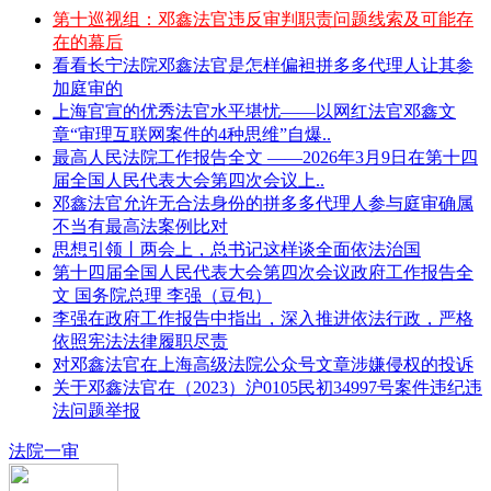
第十巡视组：邓鑫法官违反审判职责问题线索及可能存
在的幕后
看看长宁法院邓鑫法官是怎样偏袒拼多多代理人让其参
加庭审的
上海官宣的优秀法官水平堪忧——以网红法官邓鑫文
章“审理互联网案件的4种思维”自爆..
最高人民法院工作报告全文 ——2026年3月9日在第十四
届全国人民代表大会第四次会议上..
邓鑫法官允许无合法身份的拼多多代理人参与庭审确属
不当有最高法案例比对
思想引领丨两会上，总书记这样谈全面依法治国
第十四届全国人民代表大会第四次会议政府工作报告全
文 国务院总理 李强（豆包）
李强在政府工作报告中指出，深入推进依法行政，严格
依照宪法法律履职尽责
对邓鑫法官在上海高级法院公众号文章涉嫌侵权的投诉
关于邓鑫法官在（2023）沪0105民初34997号案件违纪违
法问题举报
法院一审