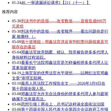
01-24
40. 一审遗漏诉讼请求1【211（十一）】
推荐内容
05-30
判决书中的造假——改变数值——直接造成899万
元差价
05-30
判决书中的造假——改变顺序——看出问题你是行
家 敢撕特 （..
05-09
第十巡视组：邓鑫法官违反审判职责问题线索及可
能存在的幕后
05-04
邓鑫法官故意隐匿、错认、毁弃被告拼多多代理人
身份材料过程追踪..
05-03
看看长宁法院邓鑫法官是怎样偏袒拼多多代理人让
其参加庭审的
04-19
上海官宣的优秀法官水平堪忧——以网红法官邓鑫
文章“审理互联网..
03-10
最高人民法院工作报告全文 ——2026年3月9日在
第十四届全国人民..
03-08
邓鑫法官允许无合法身份的拼多多代理人参与庭审
确属不当有最高法..
03-06
思想引领丨两会上，总书记这样谈全面依法治国
03-06
第十四届全国人民代表大会第四次会议政府工作报