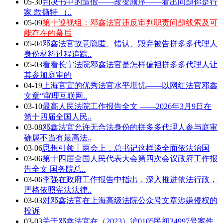
05-30
判决书中的造假——改变顺序——看出问题你是行
家 敢撕特 （..
05-09
第十巡视组：邓鑫法官违反审判职责问题线索及可
能存在的幕后
05-04
邓鑫法官故意隐匿、错认、毁弃被告拼多多代理人
身份材料过程追踪..
05-03
看看长宁法院邓鑫法官是怎样偏袒拼多多代理人让
其参加庭审的
04-19
上海官宣的优秀法官水平堪忧——以网红法官邓鑫
文章“审理互联网..
03-10
最高人民法院工作报告全文 ——2026年3月9日在
第十四届全国人民..
03-08
邓鑫法官允许无合法身份的拼多多代理人参与庭审
确属不当有最高法..
03-06
思想引领丨两会上，总书记这样谈全面依法治国
03-06
第十四届全国人民代表大会第四次会议政府工作报
告全文 国务院总..
03-06
李强在政府工作报告中指出，深入推进依法行政，
严格依照宪法法律..
03-03
对邓鑫法官在上海高级法院公众号文章涉嫌侵权的
投诉
03-03
关于邓鑫法官在（2023）沪0105民初34997号案件