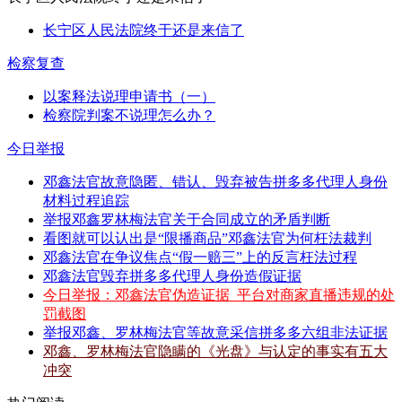
长宁区人民法院终于还是来信了
检察复查
以案释法说理申请书（一）
检察院判案不说理怎么办？
今日举报
邓鑫法官故意隐匿、错认、毁弃被告拼多多代理人身份
材料过程追踪
举报邓鑫罗林梅法官关于合同成立的矛盾判断
看图就可以认出是“限播商品”邓鑫法官为何枉法裁判
邓鑫法官在争议焦点“假一赔三”上的反言枉法过程
邓鑫法官毁弃拼多多代理人身份造假证据
今日举报：邓鑫法官伪造证据_平台对商家直播违规的处
罚截图
举报邓鑫、罗林梅法官等故意采信拼多多六组非法证据
邓鑫、罗林梅法官隐瞒的《光盘》与认定的事实有五大
冲突