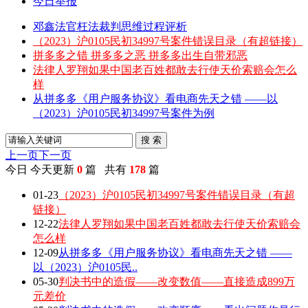
今日举报
邓鑫法官枉法裁判思维过程评析
（2023）沪0105民初34997号案件错误目录（有超链接）
拼多多之错 拼多多之恶 拼多多出生自带邪恶
法律人罗翔如果中国老百姓都敢去行使天价索赔会怎么
样
从拼多多《用户服务协议》看电商先天之错 ——以
（2023）沪0105民初34997号案件为例
搜 索
上一页
下一页
今日
今天更新
0
篇 共有
178
篇
01-23
（2023）沪0105民初34997号案件错误目录（有超
链接）
12-22
法律人罗翔如果中国老百姓都敢去行使天价索赔会
怎么样
12-09
从拼多多《用户服务协议》看电商先天之错 ——
以（2023）沪0105民..
05-30
判决书中的造假——改变数值——直接造成899万
元差价