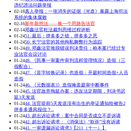
违纪违法问题举报
02-18
真人举报：一张消失的证据《光盘》暴露上海司法
系统的集体腐败
02-16
新年新想法——换一个思路告法官
02-14
邓鑫法官枉法裁判思维过程评析
01-24
51. 最后：拼多多之错，拼多多之恶
01-24
50. 长宁法官的其他徇私舞弊行为追踪
01-24
49. 邓鑫法官推脱错误判决责任：称本案已经过专
业法官会议讨论
01-24
48. 《民事一审案件审判流程管理情况》造假（三
假配合）
01-24
47. 《音字转换记录》也造假：开庭时间造假+人员
造假
01-24
46. 《元数据表3》造假掩盖庭审中断事件
01-24
45. 法官故意拖延办案：违反法定期限，判决书迟
延3天发送
01-24
44. 法官提前5天发送没有出生的举证通知给被告2
拼多多通风报信？..
01-24
43. 超出诉讼请求：案中合同是否成立不是诉请
01-24
42. 超出诉讼请求：《消保法》“欺诈”没有诉请
01-24
41. 一审遗漏诉讼请求3【211（十一）】