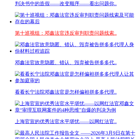
判决书中的造假——改变顺序——看出问题你..
第十巡视组：邓鑫法官违反审判职责问题线索..
邓鑫法官故意隐匿、错认、毁弃被告拼多多代..
看看长宁法院邓鑫法官是怎样偏袒拼多多代理..
上海官宣的优秀法官水平堪忧——以网红法官..