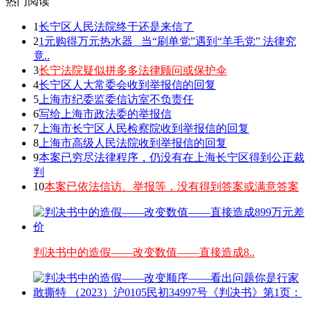
热门阅读
1
长宁区人民法院终于还是来信了
2
1元购得万元热水器 _当“刷单党”遇到“羊毛党” 法律究
竟..
3
长宁法院疑似拼多多法律顾问或保护伞
4
长宁区人大常委会收到举报信的回复
5
上海市纪委监委信访室不负责任
6
写给上海市政法委的举报信
7
上海市长宁区人民检察院收到举报信的回复
8
上海市高级人民法院收到举报信的回复
9
本案已穷尽法律程序，仍没有在上海长宁区得到公正裁
判
10
本案已依法信访、举报等，没有得到答案或满意答案
判决书中的造假——改变数值——直接造成8..