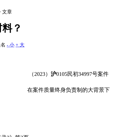
> 文章
材料？
佚名
- 小
+ 大
（
2023
）
沪
0105
民初
34997
号案件
在案件质量终身负责制的大背景下