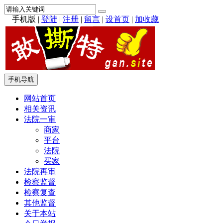
手机版
|
登陆
|
注册
|
留言
|
设首页
|
加收藏
手机导航
网站首页
相关资讯
法院一审
商家
平台
法院
买家
法院再审
检察监督
检察复查
其他监督
关于本站