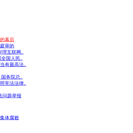
的幕后
庭审的
理互联网..
全国人民..
有最高法..
国务院总..
宪法法律..
违法问题举报
集体腐败