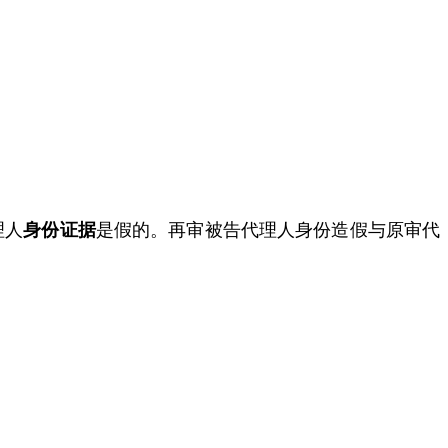
理人
身份证据
是
假的
。再审被告代理人身份造假与原审代