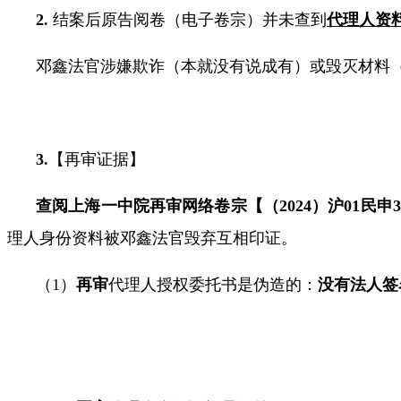
2.
结案后原告阅卷（电子卷宗）并未查到
代理人资
邓鑫法官
涉嫌欺诈（本就没有说成有）或毁灭材料
3.
【
再审证据
】
查阅上海一中院
再审网络卷宗【（
2024
）沪
01
民申
3
理人身份资料被邓鑫法官毁弃
互相印证
。
（
1
）
再审
代理人授权委托书是伪造的：
没有法人签