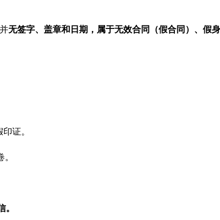
并
无签字、盖章和日期，属于无效合同（假合同）、假
假印证
。
卷。
信。