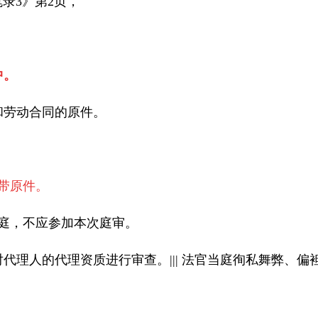
笔录
3
》第
2
页，
中。
和劳动合同的
原件
。
带原件
。
庭，不应参加本次庭审。
对代理人的代理资质进行审查。
|||
法官当庭徇私舞弊、偏