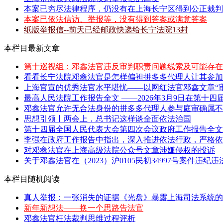
本案已穷尽法律程序，仍没有在上海长宁区得到公正裁判
本案已依法信访、举报等，没有得到答案或满意答案
纸版举报信--前天已经邮政快递给长宁法院13封
本栏目最新文章
第十巡视组：邓鑫法官违反审判职责问题线索及可能存在
看看长宁法院邓鑫法官是怎样偏袒拼多多代理人让其参加
上海官宣的优秀法官水平堪忧——以网红法官邓鑫文章“审
最高人民法院工作报告全文 ——2026年3月9日在第十四届
邓鑫法官允许无合法身份的拼多多代理人参与庭审确属不当
思想引领丨两会上，总书记这样谈全面依法治国
第十四届全国人民代表大会第四次会议政府工作报告全文 
李强在政府工作报告中指出，深入推进依法行政，严格依照
对邓鑫法官在上海高级法院公众号文章涉嫌侵权的投诉
关于邓鑫法官在（2023）沪0105民初34997号案件违纪
本栏目随机阅读
真人举报：一张消失的证据《光盘》暴露上海司法系统的
新年新想法——换一个思路告法官
邓鑫法官枉法裁判思维过程评析