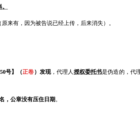
料。
（原来有，因为被告说已经上传，后来消失）
。
50
号】（
正卷
）
发现
，代理人
授权委托书
是
伪造的
，代
名，公章没有压住日期
。