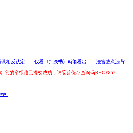
而做相反认定——仅看《判决书》就能看出——法官故意违背..
您的举报信已提交成功，请妥善保存查询码BHGF857..
护..