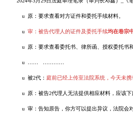
2024
年
3
月
29
日法庭审理笔录（审判长邓鑫）
_
《
u
原：要求查看对方证件和委托手续材料。
u
审
：被告代理人的证件及委托手续
均在卷宗
u
原：要求查看委托书、律所函、授权委托书
u
……
…………
u
被
2
代：
庭前已经上传至法院系统
，
今天未携
u
原：被告
2
代理人无法提供相应材料，应该下
u
审：告知原告，你方可以提出异议，法院会