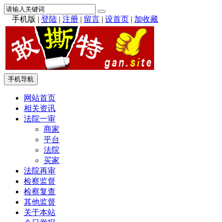
手机版
|
登陆
|
注册
|
留言
|
设首页
|
加收藏
手机导航
网站首页
相关资讯
法院一审
商家
平台
法院
买家
法院再审
检察监督
检察复查
其他监督
关于本站