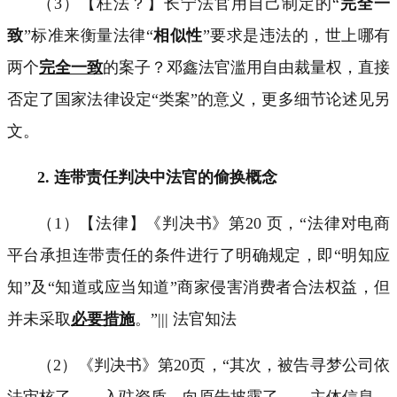
（
3
）【枉法？】长宁法官用自己制定的
“
完全一
致
”
标准来衡量法律“
相似性
”要求是违法的，世上哪有
两个
完全一致
的案子？邓鑫法官滥用自由裁量权，直接
否定了国家法律设定“类案”的意义，更多细节论述见另
文。
2.
连带责任判决中法官的
偷换概念
（
1
）【法律】《判决书》第
20
页，
“
法律对电商
平台承担连带责任的条件进行了明确规定，即
“
明知应
知
”
及
“
知道或应当知道
”
商家侵害消费者合法权益，但
并未采取
必要措施
。
”
|||
法官知法
（
2
）《判决书》第
20
页，
“
其次，被告寻梦公司依
法审核了
……
入驻资质，向原告披露了
……
主体信息，