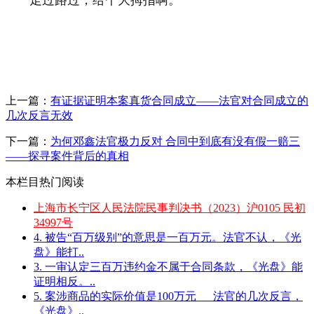
上一篇：
有证据证明本案真货合同成立——法官对合同成立的
几次反言无效
下一篇：
为何邓鑫法官极力反对 合同中到底有没有假一赔三
——探寻案件背后的真相
本栏目热门阅读
上海市长宁区人民法院民事判决书（2023）沪0105 民初
34997号
4. 被告“百万级别”的意思是一百万元。法官不认，《光
盘》能打..
3. 一审认定三百万违约金不属于合同条款，《光盘》能
证明相反。..
5. 案涉商品的实际价值是100万元___法官的几次反言，
《光盘》..