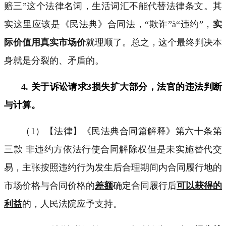
赔三”这个法律名词，生活词汇不能代替法律条文。其
实这里应该是《民法典》合同法，“欺诈”
à
“违约”，
实
际价值用真实市场价
就理顺了。总之，这个最终判决本
身就是分裂的、矛盾的。
4.
关于诉讼请求
3
损失扩大部分，法官的违法判断
与计算。
（
1
）【法律】《民法典合同篇解释》第六十条第
三款 非违约方依法行使合同解除权但是未实施替代交
易，主张按照违约行为发生后合理期间内合同履行地的
市场价格与合同价格的
差额
确定合同履行后
可以获得的
利益
的，人民法院应予支持。