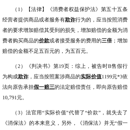
（
1
）【法律】《消费者权益保护法》第五十五条
经营者提供商品或者服务有
欺诈
行为的，应当按照消费
者的要求增加赔偿其受到的损失，增加赔偿的金额为消
费者购买商品的
价款
或者接受服务的费用的
三倍
；增加
赔偿的金额不足五百元的，为五百元。
（
2
）《判决书》第
19
页：综上，被告时
B
售假行
为构成
欺诈
，应当按照案涉商品的
实际价值
1199
元
*3
依
法向原告承担
假一赔三
的法定赔偿责任，即向原告赔偿
10,791
元。
（
3
）法官用“实际价值”代替了“价款”，就失去了
《消保法》的本来意义，另外，《消保法》并无“假一