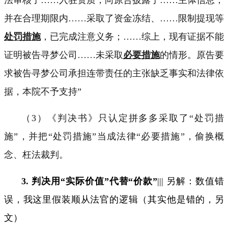
并在合理期限内
……
采取了资金冻结、
……
限制提现等
处罚措施
，已完成注意义务；
……
综上，现有证据不能
证明被告寻梦公司
……
未采取
必要措施
的情形。原告要
求被告寻梦公司承担连带责任的主张缺乏事实和法律依
据，本院不予支持
”
（
3
）《判决书》只认定拼多多采取了
“
处罚措
施
”
，并把“处罚措施”当成法律
“
必要措施
”
，偷换概
念、枉法裁判。
3.
判决用“实际价值”代替“价款”
|||
另解：数值错
误，
我这里假装顺从法官的逻辑（其实他是错的，另
文）