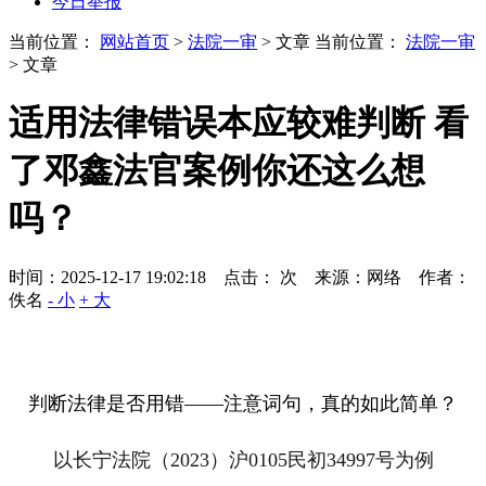
今日举报
当前位置：
网站首页
>
法院一审
> 文章
当前位置：
法院一审
> 文章
适用法律错误本应较难判断 看
了邓鑫法官案例你还这么想
吗？
时间：2025-12-17 19:02:18 点击：
次
来源：网络 作者：
佚名
- 小
+ 大
判断法律是否用错——注意词句，真的如此简单？
以
长宁法院（
2023
）沪
0105
民初
34997
号为例