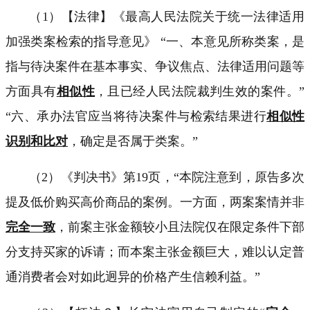
（
1
）【法律】《最高人民法院关于统一法律适用
加强类案检索的指导意见》
“
一、本意见所称类案，是
指与待决案件在基本事实、争议焦点、法律适用问题等
方面具有
相似性
，且已经人民法院裁判生效的案件。
”
“
六、承办法官应当将待决案件与检索结果进行
相似性
识别和比对
，确定是否属于类案。
”
（
2
）
《判决书》
第
19
页，“本院注意到，原告多次
提及低价购买高价商品的案例。一方面，两案案情并非
完全一致
，前案主张金额较小且法院仅在限定条件下部
分支持买家的诉请；而本案主张金额巨大，难以认定普
通消费者会对如此迥异的价格产生信赖利益。”