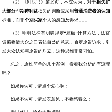
（
2
）《判决书》第
19
页，本院认为，对于
损失扩
大部分
即
期待利益
损失的判断应采用
普通消费者的认知
标准
，而非
个别买家
个人的感知及诉求
……
（
3
）明明法律有明确规定“差额”计算方法，法官
偏偏要借大众之口表达自己的意志，否定原告诉求，引
发大众认知与原告的对立，这种思维非常可怕。
总之，通过简单的几个案例，看看我分析的有道理
吗？
如果你认可，请点个爱心啊；
如果不认可，请发表意见，不要憋着么；
走过路过，给个大拇指啊。