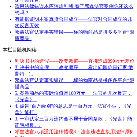
适用法律错误本应较难判断 看了邓鑫法官案例你还这么
想吗？
有证据证明本案真货合同成立——法官对合同成立的几
次反言无效
邓鑫法官认定事实错误——标的物商品是拼多多平台“限
播商品”
本栏目随机阅读
判决书中的造假——改变数值——直接造成899万元差价
判决书中的造假——改变顺序——看出问题你是行家 敢
撕特 （..
邓鑫法官认定事实错误——标的物商品是拼多多平台“限
播商品”
5. 案涉商品的实际价值是100万元___法官的几次反言，
《光盘》..
4. 被告“百万级别”的意思是一百万元。法官不认，《光
盘》能打..
3. 一审认定三百万违约金不属于合同条款，《光盘》能
证明相反。..
邓鑫法官八项适用法律错误8：法官违法直接用法律原则