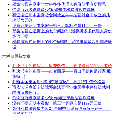
邓鑫法官在庭审时对拼多多代理人身份似乎有所顾忌
你说百万级别是多少钱 你知道邓鑫法官咋说嘛
有证据证明本案真货合同成立——法官对合同成立的几
次反言无效
没有证据证明本案假一赔三计算标准是1199元三倍
邓鑫法官在证据上的七个问题3：毁弃拼多多代理人身份
造假证据
邓鑫法官在证据上的七个问题2：采信拼多多六组非法证
据
本栏目最新文章
判决书中的造假——改变数值——直接造成899万元差价
判决书中的造假——改变顺序——看出问题你是行家 敢
撕特 （..
判断本案类案用相对值“便宜比”，不是绝对值价格差
请依法调查长宁法院邓鑫法官等涉嫌民事审判枉法裁判
的法律责任（..
你说百万级别是多少钱 你知道邓鑫法官咋说嘛
没有证据证明本案假一赔三计算标准是1199元三倍
为何邓鑫法官极力反对 合同中到底有没有假一赔三——
探寻案件背..