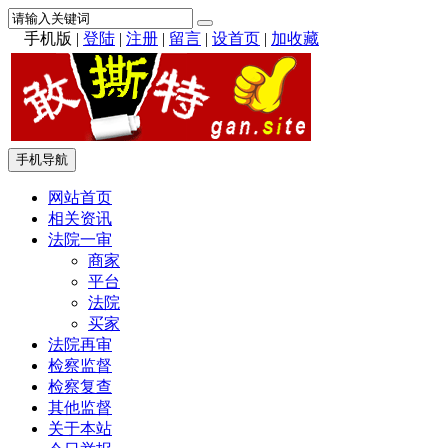
手机版
|
登陆
|
注册
|
留言
|
设首页
|
加收藏
手机导航
网站首页
相关资讯
法院一审
商家
平台
法院
买家
法院再审
检察监督
检察复查
其他监督
关于本站