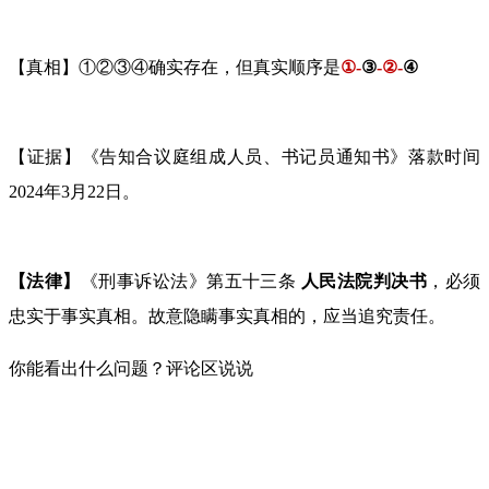
【真相】
①②③④确实
存在，但真实顺序是
①
-
③
-
②
-
④
【证据】《告知合议庭组成人员、书记员通知书》落款时间
2024
年
3
月
22
日。
【法律】
《刑事诉讼法》第五十三条
人民法院判决书
，必须
忠实于事实真相。故意隐瞒事实真相的，应当追究责任。
你能看出什么问题？评论区说说